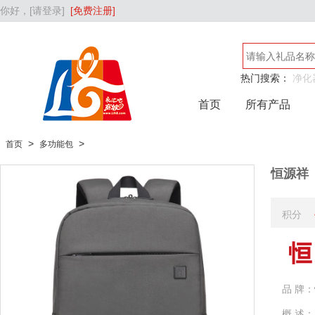
你好，
[请登录]
[免费注册]
热门搜索：
净化
吹风机
首页
所有产品
>
>
首页
多功能包
恒源祥
积分
品 牌：
概 述：