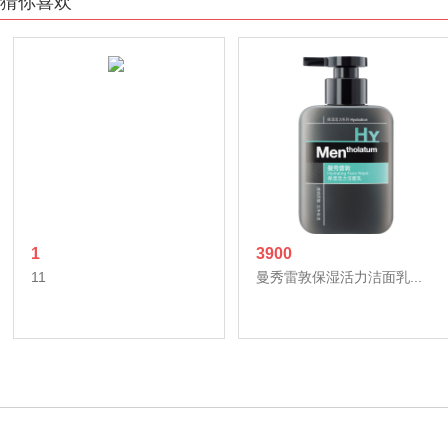
猜你喜欢
1
3900
11
曼秀雷敦保湿活力洁面乳...