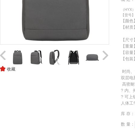
（HYX
【货号】
【颜色
【材质
涤
【尺寸】
【重量
【
【包装
收藏
时尚、
双层电
高密耐
? 内
? 可
人体工
库 存：
数 量：