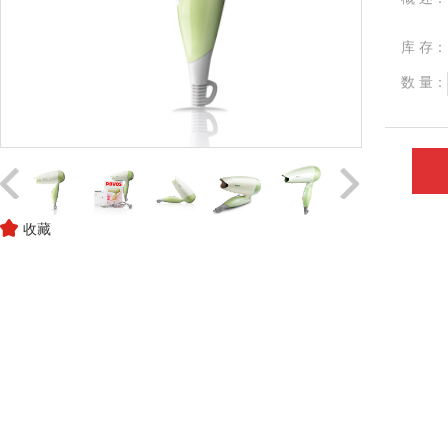
库 存：
数 量：
收藏