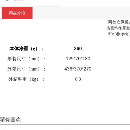
商品介绍
两档吹风
热量均衡
可折叠便携
本体净重（
g
）：
260
单装尺寸（
mm
）：
125*70*180
外箱尺寸（
mm
）：
436*370*270
外箱毛重（
kg
）：
8.3
猜你喜欢