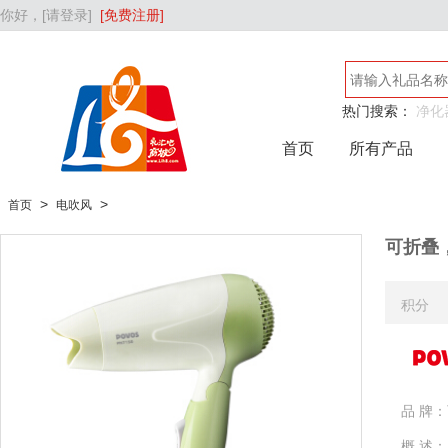
你好，
[请登录]
[免费注册]
热门搜索：
净化
吹风机
首页
所有产品
>
>
首页
电吹风
可折叠，
积分
品 牌：
概 述：